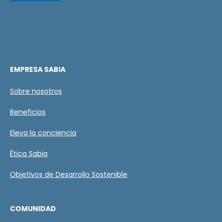
l
e
l
d
a
e
s
C
d
a
e
s
v
i
e
l
EMPRESA SABIA
r
l
i
a
Sobre nosotros
f
s
i
Beneficios
c
a
c
Eleva la conciencia
i
ó
Ética Sabia
n
*
Objetivos de Desarrollo Sostenible
COMUNIDAD