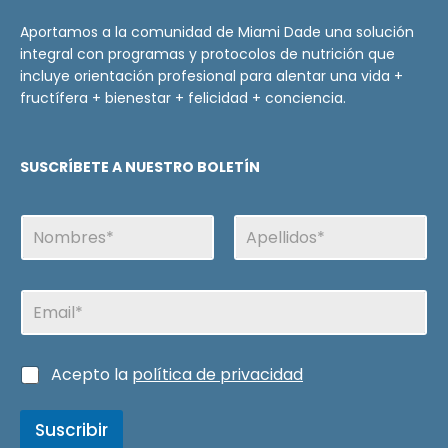
Aportamos a la comunidad de Miami Dade una solución
integral con programas y protocolos de nutrición que
incluye orientación profesional para alentar una vida +
fructífera + bienestar + felicidad + conciencia.
SUSCRÍBETE A NUESTRO BOLETÍN
N
o
m
Nombre
Apellidos
b
E
r
m
e
a
i
N
C
Acepto la
política de privacidad
l
o
a
m
s
b
Suscribir
i
r