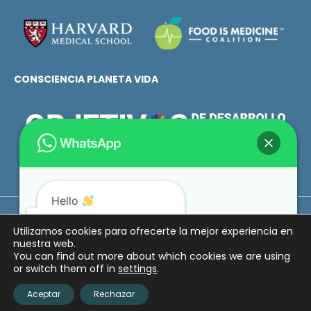
CONSCIENCIA PLANETA VIDA
Hello
How can we help you?
Metáfora de Amor ©2025. Derechos reservados.
Utilizamos cookies para ofrecerte la mejor experiencia en
nuestra web.
Política de Privacidad
T&C
HIPAA
You can find out more about which cookies we are using
or switch them off in
settings
.
Open WhatsApp
Aceptar
Rechazar