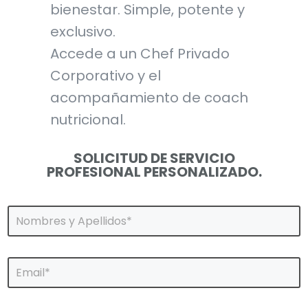
bienestar. Simple, potente y
exclusivo.
Accede a un Chef Privado
Corporativo y el
acompañamiento de coach
nutricional.
SOLICITUD DE SERVICIO
PROFESIONAL PERSONALIZADO.
N
o
m
b
C
r
o
e
r
s
r
*