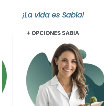
e
v
e
¡La vida es Sabia!
r
i
f
i
+ OPCIONES SABIA
c
a
c
i
ó
n
*