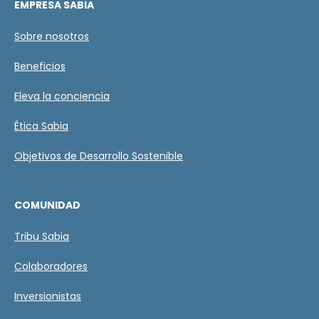
e
ó
EMPRESA SABIA
r
n
i
d
Sobre nosotros
f
e
i
Beneficios
c
a
c
Eleva la conciencia
i
ó
Ética Sabia
n
*
Objetivos de Desarrollo Sostenible
COMUNIDAD
Tribu Sabia
Colaboradores
Inversionistas