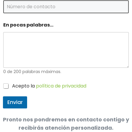
C
e
e
o
l
e
u
l
En pocas palabras...
l
e
a
c
r
t
r
ó
n
i
c
o
0 de 200 palabras máximas.
*
C
Acepto la
política de privacidad
a
s
Enviar
i
l
l
a
Pronto nos pondremos en contacto contigo y
s
recibirás atención personalizada.
d