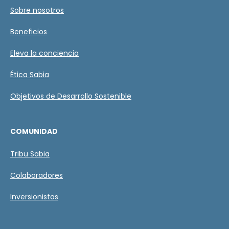
i
Sobre nosotros
f
i
Beneficios
c
a
c
Eleva la conciencia
i
ó
Ética Sabia
n
*
Objetivos de Desarrollo Sostenible
COMUNIDAD
Tribu Sabia
Colaboradores
Inversionistas