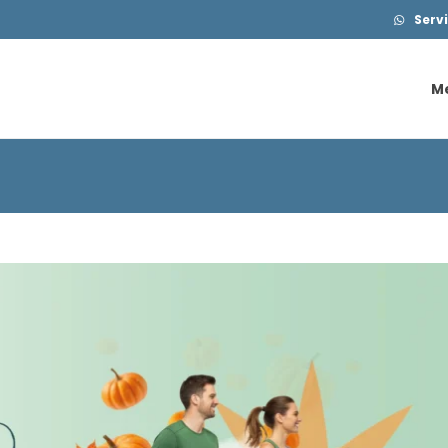
Servi
M
M