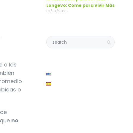
Longevo: Come para Vivir Más
01/10/2025
s
e a las
ambién
promedio
ebidas o
 de
s que
no