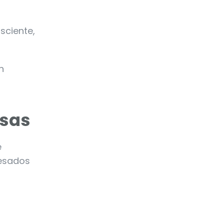
sciente,
n
asas
e
pesados