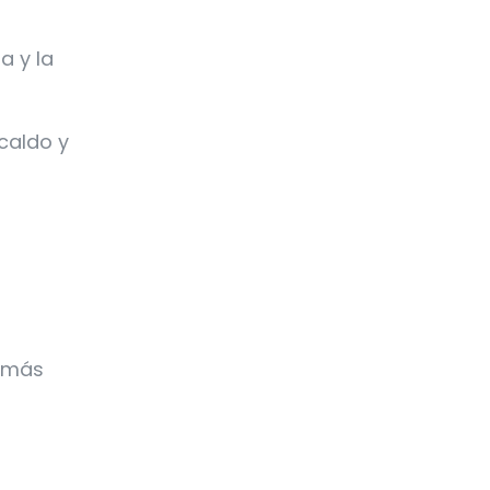
a y la
caldo y
o más