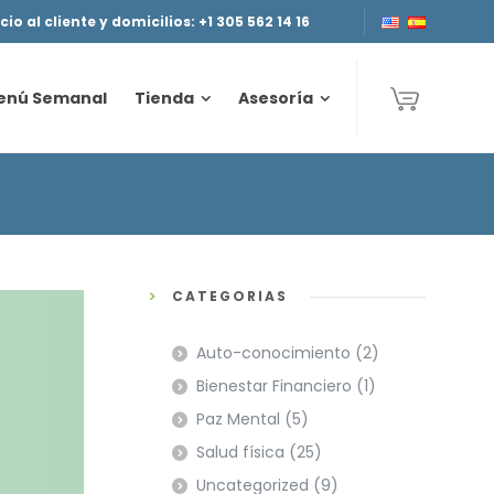
cio al cliente y domicilios: +1 305 562 14 16
enú Semanal
Tienda
Asesoría
enú Semanal
Tienda
Asesoría
CATEGORÍAS
Auto-conocimiento
(2)
Bienestar Financiero
(1)
Paz Mental
(5)
Salud física
(25)
Uncategorized
(9)