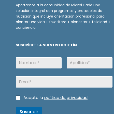
Aportamos a la comunidad de Miami Dade una
solución integral con programas y protocolos de
nutrición que incluye orientación profesional para
alentar una vida + fructífera + bienestar + felicidad +
conciencia.
SUSCRÍBETE A NUESTRO BOLETÍN
N
o
m
Nombre
Apellidos
b
E
r
m
e
a
i
N
C
Acepto la
política de privacidad
l
o
a
m
s
b
Suscribir
i
r