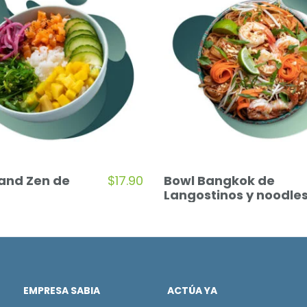
land Zen de
$
17.90
Bowl Bangkok de
Langostinos y noodle
EMPRESA SABIA
ACTÚA YA