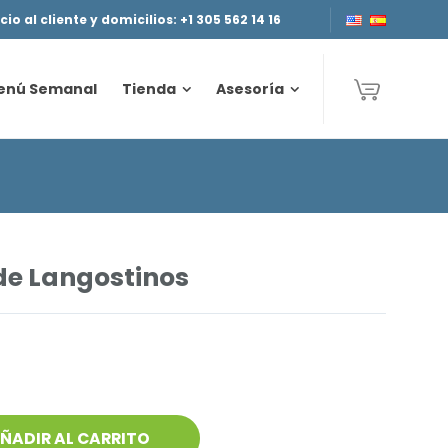
cio al cliente y domicilios: +1 305 562 14 16
enú Semanal
Tienda
Asesoría
enú Semanal
Tienda
Asesoría
 de Langostinos
ÑADIR AL CARRITO