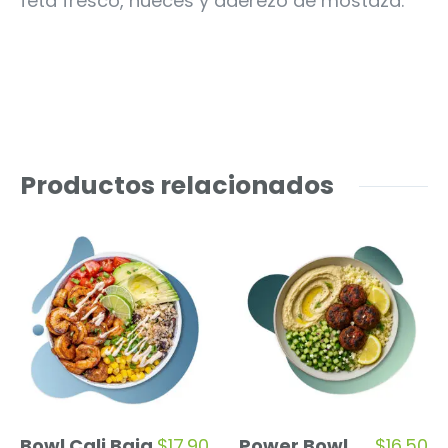
feta fresco, nueces y aderezo de mostaza.
Productos relacionados
Bowl Cali Baja
$
17.90
Power Bowl
$
16.50