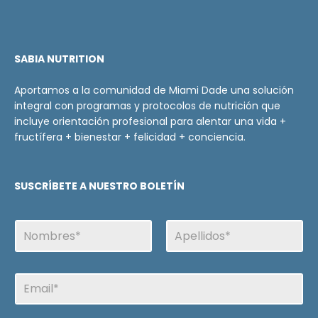
SABIA NUTRITION
Aportamos a la comunidad de Miami Dade una solución
integral con programas y protocolos de nutrición que
incluye orientación profesional para alentar una vida +
fructífera + bienestar + felicidad + conciencia.
SUSCRÍBETE A NUESTRO BOLETÍN
N
o
m
Nombre
Apellidos
b
v
E
r
e
m
e
r
a
i