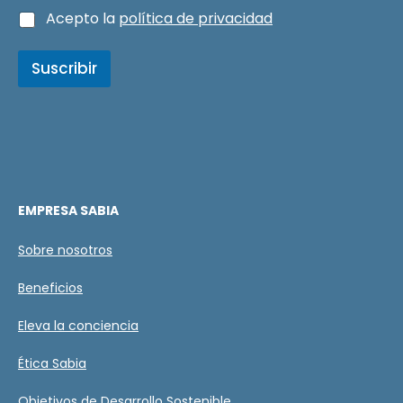
i
f
C
Acepto la
política de privacidad
l
i
a
c
s
a
Suscribir
i
c
l
i
l
ó
a
n
s
d
d
e
e
*
v
e
EMPRESA SABIA
r
i
Sobre nosotros
f
i
Beneficios
c
a
c
Eleva la conciencia
i
ó
Ética Sabia
n
*
Objetivos de Desarrollo Sostenible